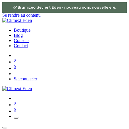
🌿 Brumizeo devient
Eden
- nouveau nom, nouvelle ère.
Se rendre au contenu
Boutique
Blog
Conseils
Contact
0
0
Se connecter
0
0