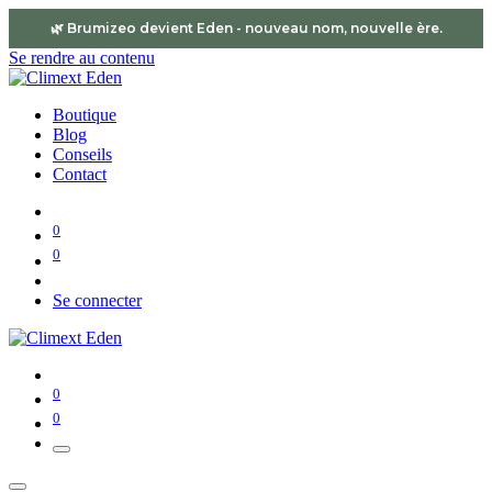
🌿 Brumizeo devient
Eden
- nouveau nom, nouvelle ère.
Se rendre au contenu
Boutique
Blog
Conseils
Contact
0
0
Se connecter
0
0