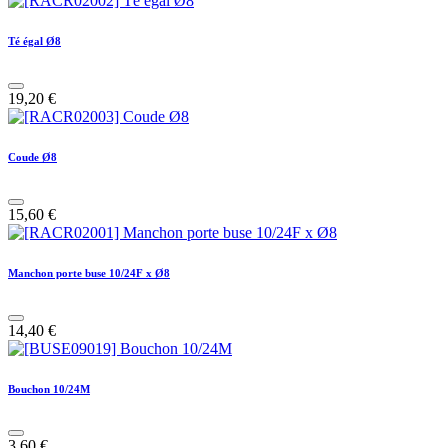
Té égal Ø8
19,20
€
Coude Ø8
15,60
€
Manchon porte buse 10/24F x Ø8
14,40
€
Bouchon 10/24M
3,60
€