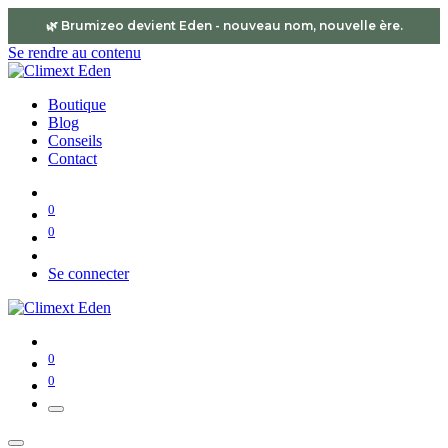
🌿 Brumizeo devient
Eden
- nouveau nom, nouvelle ère.
Se rendre au contenu
Boutique
Blog
Conseils
Contact
0
0
Se connecter
0
0